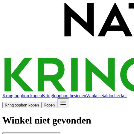
Kringloopbon kopen
Kringloopbon besteden
Winkels
Saldochecker
Kringloopbon kopen
Kopen
Winkel niet gevonden