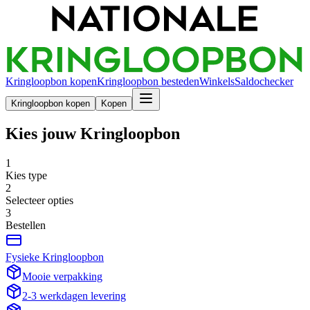
Kringloopbon kopen
Kringloopbon besteden
Winkels
Saldochecker
Kringloopbon kopen
Kopen
Kies jouw Kringloopbon
1
Kies type
2
Selecteer opties
3
Bestellen
Fysieke Kringloopbon
Mooie verpakking
2-3 werkdagen levering