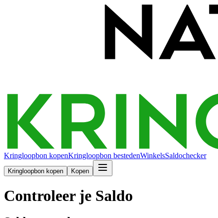
Kringloopbon kopen
Kringloopbon besteden
Winkels
Saldochecker
Kringloopbon kopen
Kopen
Controleer je Saldo